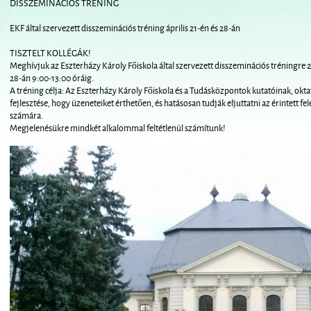
DISSZEMINÁCIÓS TRÉNING
EKF által szervezett disszeminációs tréning április 21-én és 28-án
TISZTELT KOLLÉGÁK!
Meghívjuk az Eszterházy Károly Főiskola által szervezett disszeminációs tréningre 201
28-án 9:00-13:00 óráig.
A tréning célja: Az Eszterházy Károly Főiskola és a Tudásközpontok kutatóinak, o
fejlesztése, hogy üzeneteiket érthetően, és hatásosan tudják eljuttatni az érintett f
számára.
Megjelenésükre mindkét alkalommal feltétlenül számítunk!