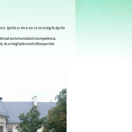
5. április 21-én 9:00-13:00 óráig és április
ktatóinak kommunikációs kompetencia
elek, és a meghatározott célcsoportok