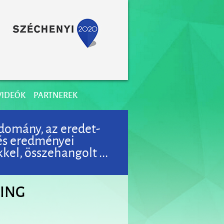
VIDEÓK
PARTNEREK
domány, az eredet-
 és eredményei
el, összehangolt ...
NING