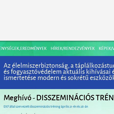
ENYSÉGEK,EREDMÉNYEK
HÍREK/RENDEZVÉNYEK
KÉPEK/
Az élelmiszerbiztonság, a táplálkozástu
és fogyasztóvédelem aktuális kihívásai
ismertetése modern és sokrétű eszközökk
Meghívó - DISSZEMINÁCIÓS TRÉ
EKF által szervezett disszeminációs tréning április 21-én és 28-án