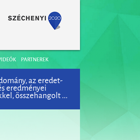
VIDEÓK
PARTNEREK
domány, az eredet-
 és eredményei
el, összehangolt ...