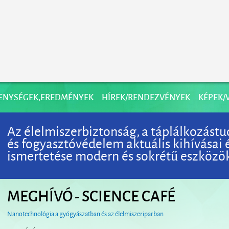
ENYSÉGEK,EREDMÉNYEK
HÍREK/RENDEZVÉNYEK
KÉPEK/
Az élelmiszerbiztonság, a táplálkozástu
és fogyasztóvédelem aktuális kihívásai
ismertetése modern és sokrétű eszközökk
MEGHÍVÓ - SCIENCE CAFÉ
Nanotechnológia a gyógyászatban és az élelmiszeriparban