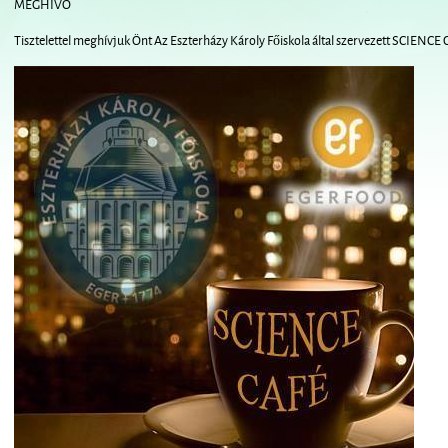
MEGHÍVÓ
Tisztelettel meghívjuk Önt Az Eszterházy Károly Főiskola által szervezett SCIENCE