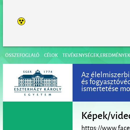
ÖSSZEFOGLALÓ
CÉLOK
TEVÉKENYSÉGEK,EREDMÉNYE
Az élelmiszerbi
és fogyasztóvé
ismertetése mod
Képek/vide
https://www.fac