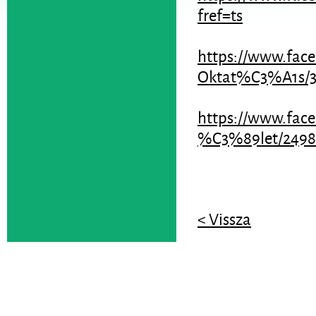
fref=ts
https://www.fac
Oktat%C3%A1s/37
https://www.fa
%C3%89let/24981
< Vissza