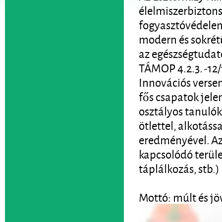
élelmiszerbiztons
fogyasztóvédelem
modern és sokrétű
az egészségtudato
TÁMOP 4.2.3. -12
Innovációs versen
fős csapatok jelen
osztályos tanulók
ötlettel, alkotáss
eredményével. Az
kapcsolódó terül
táplálkozás, stb.)
Mottó: múlt és jöv