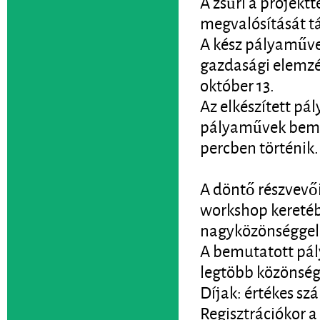
A zsűri a projektt
megvalósítását t
A kész pályaműve
gazdasági elemzé
október 13.
Az elkészített pá
pályaművek bemuta
percben történik.
A döntő részvev
workshop keretéb
nagyközönséggel 
A bemutatott pál
legtöbb közönségs
Díjak: értékes sz
Regisztrációkor 