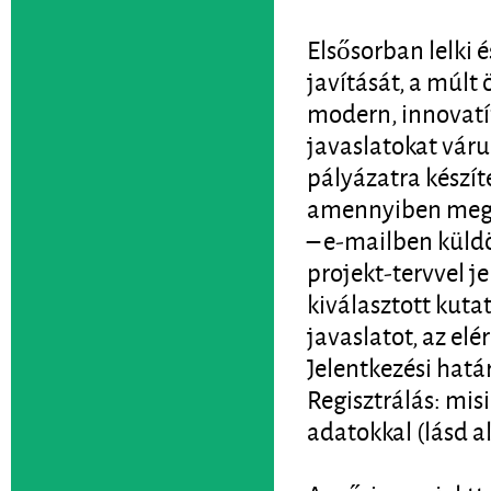
Elsősorban lelki 
javítását, a múlt
modern, innovatív
javaslatokat vár
pályázatra készít
amennyiben megfe
– e-mailben küld
projekt-tervvel j
kiválasztott kuta
javaslatot, az el
Jelentkezési hatá
Regisztrálás: mis
adatokkal (lásd a