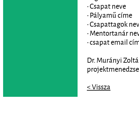
• Csapat neve
• Pályamű címe
• Csapattagok neve
• Mentortanár ne
• csapat email cí
Dr. Murányi Zolt
projektmenedzse
< Vissza