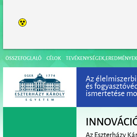
ÖSSZEFOGLALÓ
CÉLOK
TEVÉKENYSÉGEK,EREDMÉNYE
Az élelmiszerbi
és fogyasztóvé
ismertetése mod
INNOVÁCI
Az Eszterházy Ká