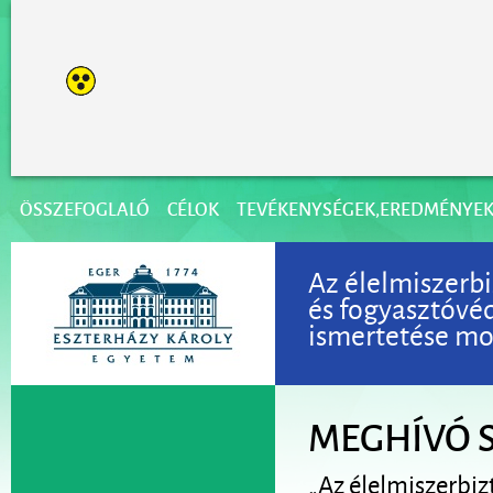
ÖSSZEFOGLALÓ
CÉLOK
TEVÉKENYSÉGEK,EREDMÉNYE
Az élelmiszerbi
és fogyasztóvé
ismertetése mod
MEGHÍVÓ 
„Az élelmiszerbiz