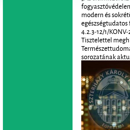
fogyasztóvédelem
modern és sokrétű
egészségtudatos 
4.2.3-12/1/KONV-
Tisztelettel megh
Természettudomán
sorozatának aktu