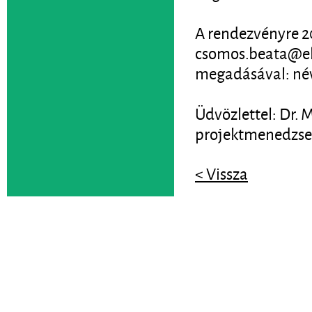
A rendezvényre 20
csomos.beata@ekt
megadásával: név
Üdvözlettel: Dr. 
projektmenedzse
< Vissza