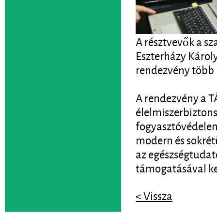
A résztvevők a s
Eszterházy Károl
rendezvény több 
A rendezvény a T
élelmiszerbiztons
fogyasztóvédelem
modern és sokrétű
az egészségtudato
támogatásával ke
< Vissza