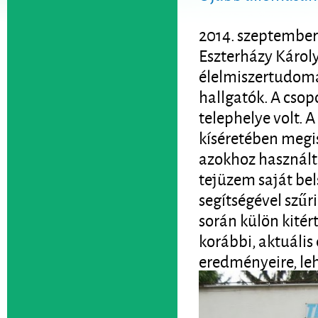
2014. szeptember
Eszterházy Károl
élelmiszertudomá
hallgatók. A csopo
telephelye volt. 
kíséretében megis
azokhoz használt
tejüzem saját be
segítségével szűr
során külön kitér
korábbi, aktuális
eredményeire, le