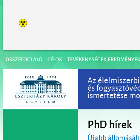
ÖSSZEFOGLALÓ
CÉLOK
TEVÉKENYSÉGEK,EREDMÉNYE
Az élelmiszerbi
és fogyasztóvé
ismertetése mod
PhD hírek
Újabb állomásáho