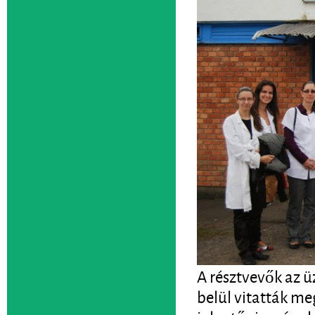
A résztvevők az 
belül vitatták me