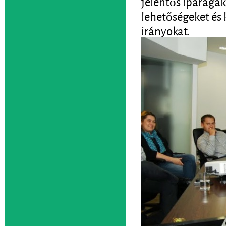
jelentős iparágakk
lehetőségeket és 
irányokat.